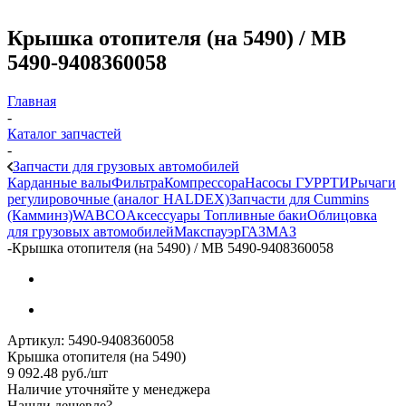
Крышка отопителя (на 5490) / МВ
5490-9408360058
Главная
-
Каталог запчастей
-
Запчасти для грузовых автомобилей
Карданные валы
Фильтра
Компрессора
Насосы ГУР
РТИ
Рычаги
регулировочные (аналог HALDEX)
Запчасти для Cummins
(Камминз)
WABCO
Аксессуары
Топливные баки
Облицовка
для грузовых автомобилей
Макспауэр
ГАЗ
МАЗ
-
Крышка отопителя (на 5490) / МВ 5490-9408360058
Артикул:
5490-9408360058
Крышка отопителя (на 5490)
9 092.48
руб.
/шт
Наличие уточняйте у менеджера
Нашли дешевле?