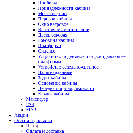
Приборы
Принадлежности кабины
Мост средний
Передок кабины
Окно ветровое
Вентиляция и отопление
Дверь боковая
Боковина кабины
Платформа
Сиденье
Устройство подъёмное и опрокидывающее
платформы
Устройство седельно-сцепное
Валы карданные
Задок кабины
Основание кабины
Лебедка и принадлежности
Крыша кабины
Макспауэр
ГАЗ
МАЗ
Акции
Оплата и доставка
Назад
Оплата и доставка