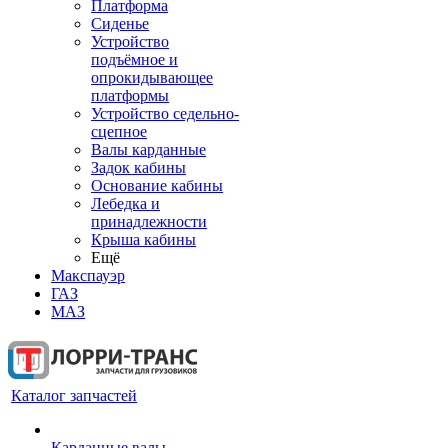
Платформа
Сиденье
Устройство
подъёмное и
опрокидывающее
платформы
Устройство седельно-
сцепное
Валы карданные
Задок кабины
Основание кабины
Лебедка и
принадлежности
Крыша кабины
Ещё
Макспауэр
ГАЗ
МАЗ
Каталог запчастей
Карданные валы