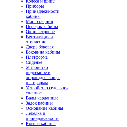
Колёса и шины
Приборы
Принадлежности
кабины
Мост средний
Передок кабины
Окно ветровое
Вентиляция и
отопление
Дверь боковая
Боковина кабины
Платформа
Сиденье
Устройство
подъёмное и
опрокидывающее
платформы
Устройство седельно-
сцепное
Валы карданные
Задок кабины
Основание кабины
Лебедка и
принадлежности
Крыша кабины