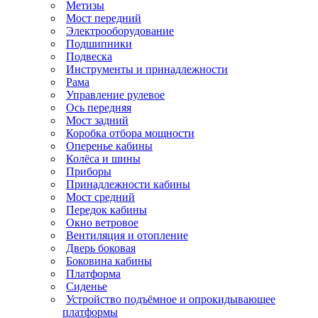
Метизы
Мост передний
Электрооборудование
Подшипники
Подвеска
Инструменты и принадлежности
Рама
Управление рулевое
Ось передняя
Мост задний
Коробка отбора мощности
Оперенье кабины
Колёса и шины
Приборы
Принадлежности кабины
Мост средний
Передок кабины
Окно ветровое
Вентиляция и отопление
Дверь боковая
Боковина кабины
Платформа
Сиденье
Устройство подъёмное и опрокидывающее
платформы