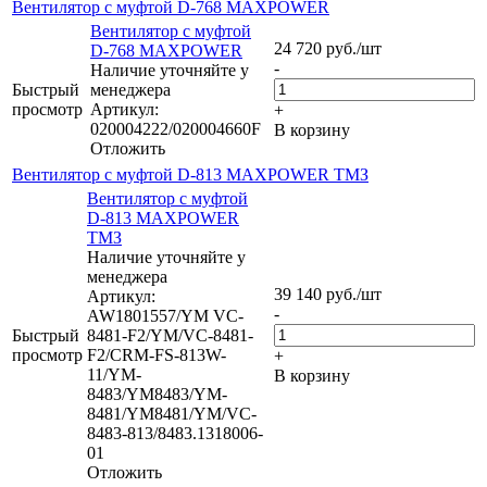
Вентилятор с муфтой D-768 MAXPOWER
Вентилятор с муфтой
24 720
руб.
/шт
D-768 MAXPOWER
-
Наличие уточняйте у
Быстрый
менеджера
просмотр
Артикул:
+
020004222/020004660F
В корзину
Отложить
Вентилятор с муфтой D-813 MAXPOWER ТМЗ
Вентилятор с муфтой
D-813 MAXPOWER
ТМЗ
Наличие уточняйте у
менеджера
39 140
руб.
/шт
Артикул:
-
AW1801557/YM VC-
Быстрый
8481-F2/YM/VC-8481-
просмотр
F2/CRM-FS-813W-
+
11/YM-
В корзину
8483/YM8483/YM-
8481/YM8481/YM/VC-
8483-813/8483.1318006-
01
Отложить