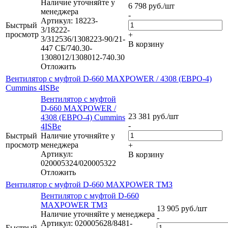
Наличие уточняйте у
6 798
руб.
/шт
менеджера
-
Артикул: 18223-
Быстрый
3/18222-
просмотр
+
3/312536/1308223-90/21-
В корзину
447 СБ/740.30-
1308012/1308012-740.30
Отложить
Вентилятор с муфтой D-660 MAXPOWER / 4308 (ЕВРО-4)
Cummins 4ISBe
Вентилятор с муфтой
D-660 MAXPOWER /
23 381
руб.
/шт
4308 (ЕВРО-4) Cummins
-
4ISBe
Быстрый
Наличие уточняйте у
просмотр
менеджера
+
Артикул:
В корзину
020005324/020005322
Отложить
Вентилятор с муфтой D-660 MAXPOWER ТМЗ
Вентилятор с муфтой D-660
MAXPOWER ТМЗ
13 905
руб.
/шт
Наличие уточняйте у менеджера
-
Артикул: 020005628/8481-
Быстрый