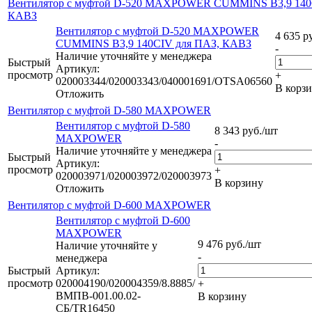
Вентилятор с муфтой D-520 MAXPOWER CUMMINS В3,9 140
КАВЗ
Вентилятор с муфтой D-520 MAXPOWER
4 635
ру
CUMMINS В3,9 140CIV для ПАЗ, КАВЗ
-
Наличие уточняйте у менеджера
Быстрый
Артикул:
просмотр
+
020003344/020003343/040001691/OTSA06560
В корз
Отложить
Вентилятор с муфтой D-580 MAXPOWER
Вентилятор с муфтой D-580
8 343
руб.
/шт
MAXPOWER
-
Наличие уточняйте у менеджера
Быстрый
Артикул:
просмотр
+
020003971/020003972/020003973
В корзину
Отложить
Вентилятор с муфтой D-600 MAXPOWER
Вентилятор с муфтой D-600
MAXPOWER
9 476
руб.
/шт
Наличие уточняйте у
-
менеджера
Быстрый
Артикул:
просмотр
020004190/020004359/8.8885/
+
ВМПВ-001.00.02-
В корзину
СБ/TR16450