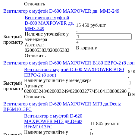
Отложить
Вентилятор с муфтой D-600 MAXPOWER дв. ММЗ-249
Вентилятор с муфтой
D-600 MAXPOWER дв.
15 450
руб.
/шт
ММЗ-249
-
Наличие уточняйте у
Быстрый
менеджера
просмотр
+
Артикул:
В корзину
020005383/020005382
Отложить
Вентилятор с муфтой D-600 MAХPOWER B180 ЕВРО-2 (8 лоп
Вентилятор с муфтой D-600 MAХPOWER B180
6 9
ЕВРО-2 (8 лоп)
-
Наличие уточняйте у менеджера
Быстрый
Артикул:
просмотр
+
020003248/020003249/020003277/45104130800290
В к
Отложить
Вентилятор с муфтой D-620 MAXPOWER МТЗ дв.Deutz
BF6M1013FC
Вентилятор с муфтой D-620
MAXPOWER МТЗ дв.Deutz
11 845
руб.
/шт
BF6M1013FC
-
Наличие уточняйте у
Быстрый