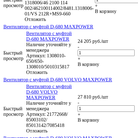
1318006/46 2100 114
просмотр
+
002/462100114002/8481.1318006-
В корзину
01/VS 212R+MS9-660
Отложить
Вентилятор с муфтой D-680 MAXPOWER
Вентилятор с муфтой
D-680 MAXPOWER
24 205
руб.
/шт
Наличие уточняйте у
-
менеджера
Быстрый
Артикул: 1308010-
просмотр
+
650/650-
В корзину
1308010/5010315817
Отложить
Вентилятор с муфтой D-680 VOLVO MAXPOWER
Вентилятор с муфтой
D-680 VOLVO
27 810
руб.
/шт
MAXPOWER
-
Наличие уточняйте у
Быстрый
менеджера
просмотр
Артикул: 21772668/
+
85003102/
В корзину
85013142/7085418
Отложить