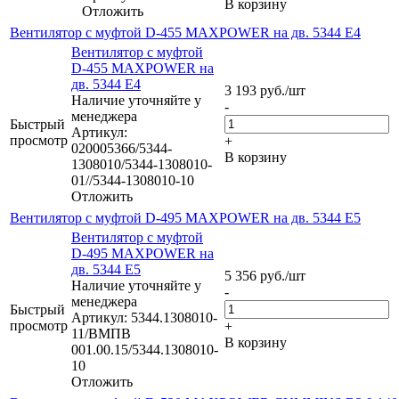
В корзину
Отложить
Вентилятор с муфтой D-455 MAXPOWER на дв. 5344 Е4
Вентилятор с муфтой
D-455 MAXPOWER на
дв. 5344 Е4
3 193
руб.
/шт
Наличие уточняйте у
-
менеджера
Быстрый
Артикул:
просмотр
+
020005366/5344-
В корзину
1308010/5344-1308010-
01//5344-1308010-10
Отложить
Вентилятор с муфтой D-495 MAXPOWER на дв. 5344 Е5
Вентилятор с муфтой
D-495 MAXPOWER на
дв. 5344 Е5
5 356
руб.
/шт
Наличие уточняйте у
-
менеджера
Быстрый
Артикул: 5344.1308010-
просмотр
+
11/ВМПВ
В корзину
001.00.15/5344.1308010-
10
Отложить