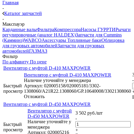
Главная
-
Каталог запчастей
-
Макспауэр
Карданные валы
Фильтра
Компрессора
Насосы ГУР
РТИ
Рычаги
регулировочные (аналог HALDEX)
Запчасти для Cummins
(Камминз)
WABCO
Аксессуары
Топливные баки
Облицовка
для грузовых автомобилей
Запчасти для грузовых
автомобилей
ГАЗ
МАЗ
Фильтр
По алфавиту
По цене
Вентилятор с муфтой D-410 MAXPOWER
Вентилятор с муфтой D-410 MAXPOWER
-
Наличие уточняйте у менеджера
Быстрый
Артикул: 020005158/020005181/3302-
просмотр
1308060/A21R22.1308060/GP.10640008/33021308060
Отложить
Вентилятор с муфтой D-450 MAXPOWER
Вентилятор с муфтой
3 502
руб.
/шт
D-450 MAXPOWER
-
Наличие уточняйте у
Быстрый
менеджера
просмотр
+
Артикул: 020005216