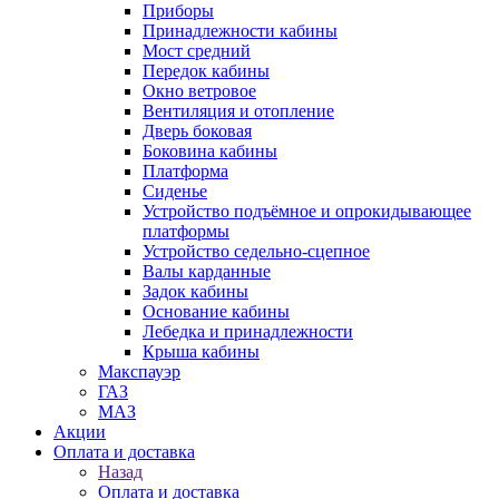
Приборы
Принадлежности кабины
Мост средний
Передок кабины
Окно ветровое
Вентиляция и отопление
Дверь боковая
Боковина кабины
Платформа
Сиденье
Устройство подъёмное и опрокидывающее
платформы
Устройство седельно-сцепное
Валы карданные
Задок кабины
Основание кабины
Лебедка и принадлежности
Крыша кабины
Макспауэр
ГАЗ
МАЗ
Акции
Оплата и доставка
Назад
Оплата и доставка