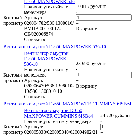
D-650 MAXPOWER 536
10 815
руб.
/шт
Наличие уточняйте у
-
менеджера
Быстрый
Артикул:
просмотр
020004782/536.1308010/
+
ВМПВ 001.00.12-
В корзину
СБ/020006874
Отложить
Вентилятор с муфтой D-650 MAXPOWER 536-10
Вентилятор с муфтой
D-650 MAXPOWER
23 690
руб.
/шт
536-10
-
Наличие уточняйте у
Быстрый
менеджера
просмотр
Артикул:
+
020006470/536.1308010-
В корзину
10/536-1308010-10
Отложить
Вентилятор с муфтой D-650 MAXPOWER CUMMINS 6ISBe4
Вентилятор с муфтой D-650
24 720
руб.
/шт
MAXPOWER CUMMINS 6ISBe4
-
Наличие уточняйте у менеджера
Быстрый
Артикул:
просмотр
020005338/020005340/020004982/21-
+