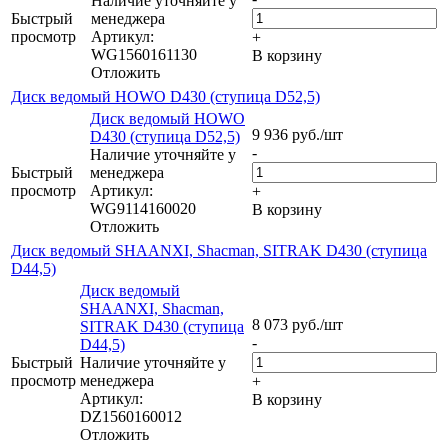
Наличие уточняйте у
Быстрый
менеджера
просмотр
Артикул:
+
WG1560161130
В корзину
Отложить
Диск ведомый HOWO D430 (ступица D52,5)
Диск ведомый HOWO
9 936
руб.
/шт
D430 (ступица D52,5)
-
Наличие уточняйте у
Быстрый
менеджера
просмотр
Артикул:
+
WG9114160020
В корзину
Отложить
Диск ведомый SHAANXI, Shacman, SITRAK D430 (ступица
D44,5)
Диск ведомый
SHAANXI, Shacman,
8 073
руб.
/шт
SITRAK D430 (ступица
-
D44,5)
Быстрый
Наличие уточняйте у
просмотр
менеджера
+
Артикул:
В корзину
DZ1560160012
Отложить