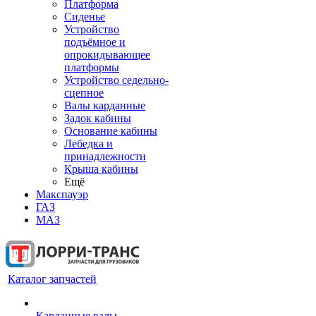
Платформа
Сиденье
Устройство
подъёмное и
опрокидывающее
платформы
Устройство седельно-
сцепное
Валы карданные
Задок кабины
Основание кабины
Лебедка и
принадлежности
Крыша кабины
Ещё
Макспауэр
ГАЗ
МАЗ
Каталог запчастей
Карданные валы