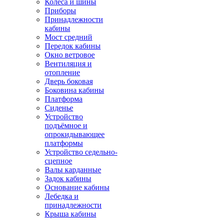
Колёса и шины
Приборы
Принадлежности
кабины
Мост средний
Передок кабины
Окно ветровое
Вентиляция и
отопление
Дверь боковая
Боковина кабины
Платформа
Сиденье
Устройство
подъёмное и
опрокидывающее
платформы
Устройство седельно-
сцепное
Валы карданные
Задок кабины
Основание кабины
Лебедка и
принадлежности
Крыша кабины