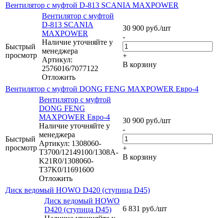
Вентилятор с муфтой D-813 SCANIA MAXPOWER
Вентилятор с муфтой
D-813 SCANIA
30 900
руб.
/шт
MAXPOWER
-
Наличие уточняйте у
Быстрый
менеджера
просмотр
+
Артикул:
В корзину
2576016/7077122
Отложить
Вентилятор с муфтой DONG FENG MAXPOWER Евро-4
Вентилятор с муфтой
DONG FENG
MAXPOWER Евро-4
30 900
руб.
/шт
Наличие уточняйте у
-
менеджера
Быстрый
Артикул: 1308060-
просмотр
+
T3700/12149100/1308A-
В корзину
K21R0/1308060-
T37K0/11691600
Отложить
Диск ведомый HOWO D420 (ступица D45)
Диск ведомый HOWO
6 831
руб.
/шт
D420 (ступица D45)
-