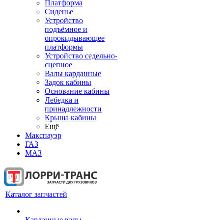
Платформа
Сиденье
Устройство
подъёмное и
опрокидывающее
платформы
Устройство седельно-
сцепное
Валы карданные
Задок кабины
Основание кабины
Лебедка и
принадлежности
Крыша кабины
Ещё
Макспауэр
ГАЗ
МАЗ
Каталог запчастей
Карданные валы