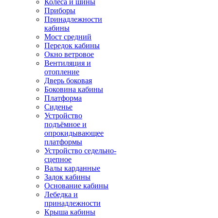
Колёса и шины
Приборы
Принадлежности
кабины
Мост средний
Передок кабины
Окно ветровое
Вентиляция и
отопление
Дверь боковая
Боковина кабины
Платформа
Сиденье
Устройство
подъёмное и
опрокидывающее
платформы
Устройство седельно-
сцепное
Валы карданные
Задок кабины
Основание кабины
Лебедка и
принадлежности
Крыша кабины