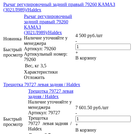
Рычаг регулировочный задний правый 79260 КАМАЗ
(3021Л989)/Haldex
Рычаг регулировочный
задний правый 79260
КАМАЗ
(3021Л989)/Haldex
4 500
руб.
/шт
Наличие уточняйте у
Новинка
-
менеджера
Артикул: 79260
Быстрый
+
Артикульный номер:
просмотр
В корзину
79260
Вес, кг
3,5
Характеристики
Отложить
Трещoтка 79727 левая задняя / Haldex
Трещoтка 79727 левая
задняя / Haldex
Наличие уточняйте у
менеджера
7 601.50
руб.
/шт
Артикул: 79727
-
Трещoтка
Быстрый
79727 левая задняя /
просмотр
+
Haldex
В корзину