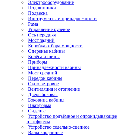
Электрооборудование
Подшипники
Подвеска
Инструменты и принадлежности
Рама
Управление рулевое
Ось передняя
Мост задний
Коробка отбора мощности
Оперенье кабины
Колёса и шины
Приборы
Принадлежности кабины
Мост средний
Передок кабины
Окно ветровое
Вентиляция и отопление
Дверь боковая
Боковина кабины
Платформа
Сиденье
Устройство подъёмное и опрокидывающее
платформы
Устройство седельно-сцепное
Валы карданные