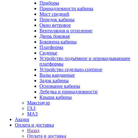
Приборы
Принадлежности кабины
Мост средний
Передок кабины
Окно ветровое
Вентиляция и отопление
Дверь боковая
Боковина кабины
Платформа
Сиденье
Устройство подъёмное и опрокидывающее
платформы
Устройство седельно-сцепное
Валы карданные
Задок кабины
Основание кабины
Лебедка и принадлежности
Крыша кабины
Макспауэр
ГАЗ
МАЗ
Акции
Оплата и доставка
Назад
Оплата и доставка