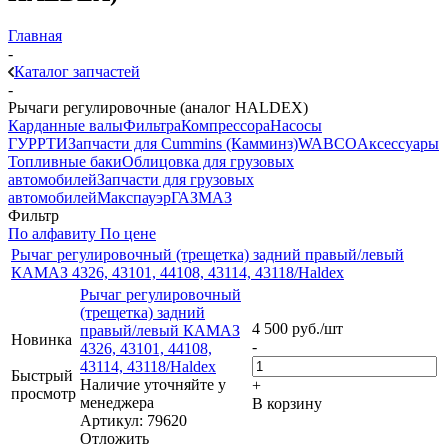
Главная
-
Каталог запчастей
-
Рычаги регулировочные (аналог HALDEX)
Карданные валы
Фильтра
Компрессора
Насосы
ГУР
РТИ
Запчасти для Cummins (Камминз)
WABCO
Аксессуары
Топливные баки
Облицовка для грузовых
автомобилей
Запчасти для грузовых
автомобилей
Макспауэр
ГАЗ
МАЗ
Фильтр
По алфавиту
По цене
Рычаг регулировочный (трещетка) задний правый/левый
КАМАЗ 4326, 43101, 44108, 43114, 43118/Haldex
Рычаг регулировочный
(трещетка) задний
4 500
руб.
/шт
правый/левый КАМАЗ
Новинка
-
4326, 43101, 44108,
43114, 43118/Haldex
Быстрый
Наличие уточняйте у
+
просмотр
менеджера
В корзину
Артикул: 79620
Отложить