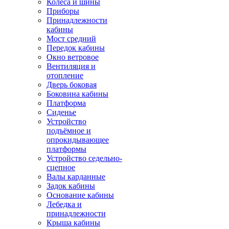
Колёса и шины
Приборы
Принадлежности
кабины
Мост средний
Передок кабины
Окно ветровое
Вентиляция и
отопление
Дверь боковая
Боковина кабины
Платформа
Сиденье
Устройство
подъёмное и
опрокидывающее
платформы
Устройство седельно-
сцепное
Валы карданные
Задок кабины
Основание кабины
Лебедка и
принадлежности
Крыша кабины