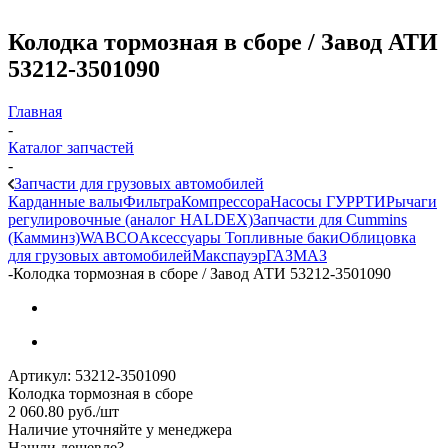
Колодка тормозная в сборе / Завод АТИ
53212-3501090
Главная
-
Каталог запчастей
-
Запчасти для грузовых автомобилей
Карданные валы
Фильтра
Компрессора
Насосы ГУР
РТИ
Рычаги
регулировочные (аналог HALDEX)
Запчасти для Cummins
(Камминз)
WABCO
Аксессуары
Топливные баки
Облицовка
для грузовых автомобилей
Макспауэр
ГАЗ
МАЗ
-
Колодка тормозная в сборе / Завод АТИ 53212-3501090
Артикул:
53212-3501090
Колодка тормозная в сборе
2 060.80
руб.
/шт
Наличие уточняйте у менеджера
Нашли дешевле?