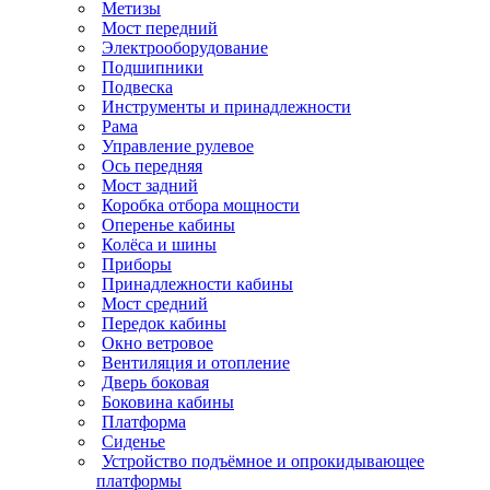
Метизы
Мост передний
Электрооборудование
Подшипники
Подвеска
Инструменты и принадлежности
Рама
Управление рулевое
Ось передняя
Мост задний
Коробка отбора мощности
Оперенье кабины
Колёса и шины
Приборы
Принадлежности кабины
Мост средний
Передок кабины
Окно ветровое
Вентиляция и отопление
Дверь боковая
Боковина кабины
Платформа
Сиденье
Устройство подъёмное и опрокидывающее
платформы