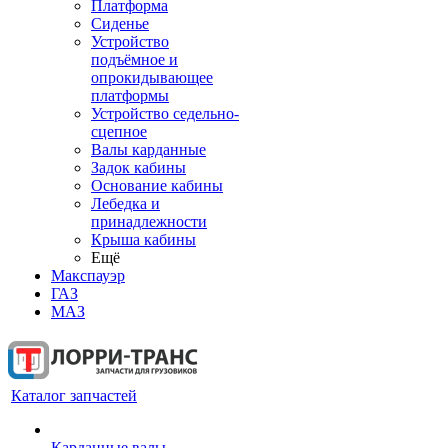
Платформа
Сиденье
Устройство
подъёмное и
опрокидывающее
платформы
Устройство седельно-
сцепное
Валы карданные
Задок кабины
Основание кабины
Лебедка и
принадлежности
Крыша кабины
Ещё
Макспауэр
ГАЗ
МАЗ
Каталог запчастей
Карданные валы