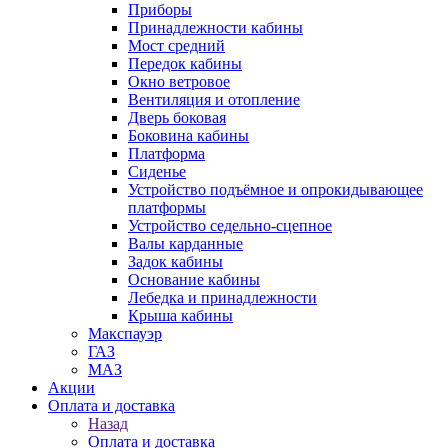
Приборы
Принадлежности кабины
Мост средний
Передок кабины
Окно ветровое
Вентиляция и отопление
Дверь боковая
Боковина кабины
Платформа
Сиденье
Устройство подъёмное и опрокидывающее
платформы
Устройство седельно-сцепное
Валы карданные
Задок кабины
Основание кабины
Лебедка и принадлежности
Крыша кабины
Макспауэр
ГАЗ
МАЗ
Акции
Оплата и доставка
Назад
Оплата и доставка