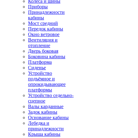
Колёса и шины
Приборы
Принадлежности
кабины
Мост средний
Передок кабины
Окно ветровое
Вентиляция и
отопление
Дверь боковая
Боковина кабины
Платформа
Сиденье
Устройство
подъёмное и
опрокидывающее
платформы
Устройство седельно-
сцепное
Валы карданные
Задок кабины
Основание кабины
Лебедка и
принадлежности
Крыша кабины