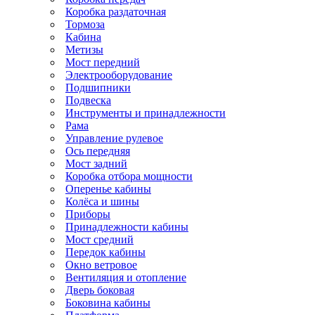
Коробка раздаточная
Тормоза
Кабина
Метизы
Мост передний
Электрооборудование
Подшипники
Подвеска
Инструменты и принадлежности
Рама
Управление рулевое
Ось передняя
Мост задний
Коробка отбора мощности
Оперенье кабины
Колёса и шины
Приборы
Принадлежности кабины
Мост средний
Передок кабины
Окно ветровое
Вентиляция и отопление
Дверь боковая
Боковина кабины