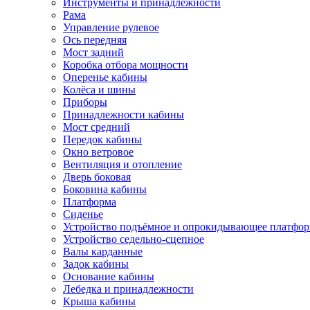
Инструменты и принадлежности
Рама
Управление рулевое
Ось передняя
Мост задний
Коробка отбора мощности
Оперенье кабины
Колёса и шины
Приборы
Принадлежности кабины
Мост средний
Передок кабины
Окно ветровое
Вентиляция и отопление
Дверь боковая
Боковина кабины
Платформа
Сиденье
Устройство подъёмное и опрокидывающее платфо
Устройство седельно-сцепное
Валы карданные
Задок кабины
Основание кабины
Лебедка и принадлежности
Крыша кабины