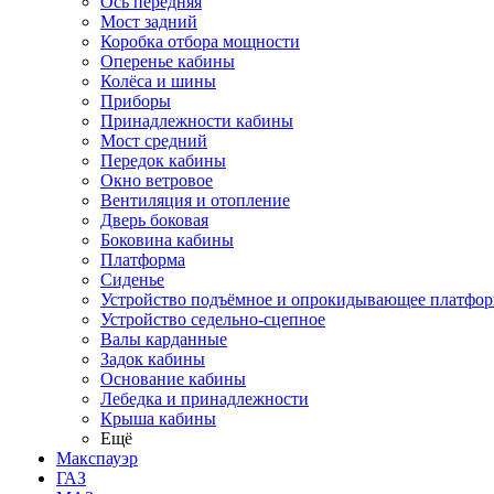
Ось передняя
Мост задний
Коробка отбора мощности
Оперенье кабины
Колёса и шины
Приборы
Принадлежности кабины
Мост средний
Передок кабины
Окно ветровое
Вентиляция и отопление
Дверь боковая
Боковина кабины
Платформа
Сиденье
Устройство подъёмное и опрокидывающее платфо
Устройство седельно-сцепное
Валы карданные
Задок кабины
Основание кабины
Лебедка и принадлежности
Крыша кабины
Ещё
Макспауэр
ГАЗ