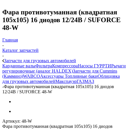
Фара противотуманная (квадратная
105x105) 16 диодов 12/24В / SUFORCE
48-W
Главная
-
Каталог запчастей
-
Запчасти для грузовых автомобилей
Карданные валы
Фильтра
Компрессора
Насосы ГУР
РТИ
Рычаги
регулировочные (аналог HALDEX)
Запчасти для Cummins
(Камминз)
WABCO
Аксессуары
Топливные баки
Облицовка
для грузовых автомобилей
Макспауэр
ГАЗ
МАЗ
-
Фара противотуманная (квадратная 105x105) 16 диодов
12/24В / SUFORCE 48-W
Артикул:
48-W
Фара противотуманная (квадратная 105x105) 16 диодов