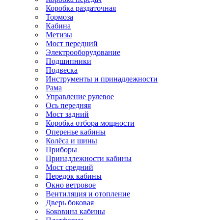
Коробка раздаточная
Тормоза
Кабина
Метизы
Мост передний
Электрооборудование
Подшипники
Подвеска
Инструменты и принадлежности
Рама
Управление рулевое
Ось передняя
Мост задний
Коробка отбора мощности
Оперенье кабины
Колёса и шины
Приборы
Принадлежности кабины
Мост средний
Передок кабины
Окно ветровое
Вентиляция и отопление
Дверь боковая
Боковина кабины