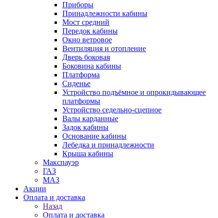
Приборы
Принадлежности кабины
Мост средний
Передок кабины
Окно ветровое
Вентиляция и отопление
Дверь боковая
Боковина кабины
Платформа
Сиденье
Устройство подъёмное и опрокидывающее
платформы
Устройство седельно-сцепное
Валы карданные
Задок кабины
Основание кабины
Лебедка и принадлежности
Крыша кабины
Макспауэр
ГАЗ
МАЗ
Акции
Оплата и доставка
Назад
Оплата и доставка