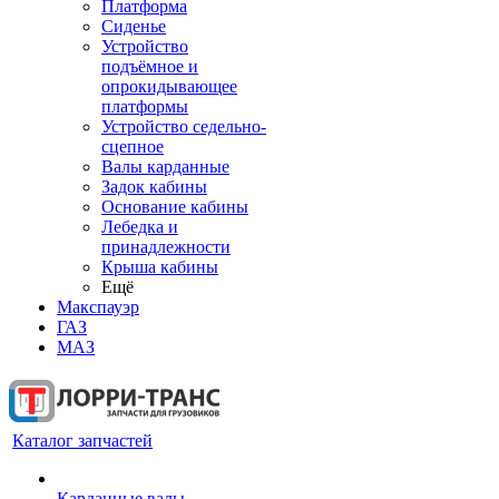
Платформа
Сиденье
Устройство
подъёмное и
опрокидывающее
платформы
Устройство седельно-
сцепное
Валы карданные
Задок кабины
Основание кабины
Лебедка и
принадлежности
Крыша кабины
Ещё
Макспауэр
ГАЗ
МАЗ
Каталог запчастей
Карданные валы