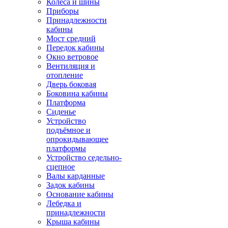
Колёса и шины
Приборы
Принадлежности
кабины
Мост средний
Передок кабины
Окно ветровое
Вентиляция и
отопление
Дверь боковая
Боковина кабины
Платформа
Сиденье
Устройство
подъёмное и
опрокидывающее
платформы
Устройство седельно-
сцепное
Валы карданные
Задок кабины
Основание кабины
Лебедка и
принадлежности
Крыша кабины