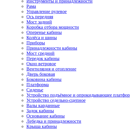
Инструменты и принадлежности
Рама
Управление рулевое
Ось передняя
Мост задний
Коробка отбора мощности
Оперенье кабины
Колёса и шины
Приборы
Принадлежности кабины
Мост средний
Передок кабины
Окно ветровое
Вентиляция и отопление
Дверь боковая
Боковина кабины
Платформа
Сиденье
Устройство подъёмное и опрокидывающее платфо
Устройство седельно-сцепное
Валы карданные
Задок кабины
Основание кабины
Лебедка и принадлежности
Крыша кабины