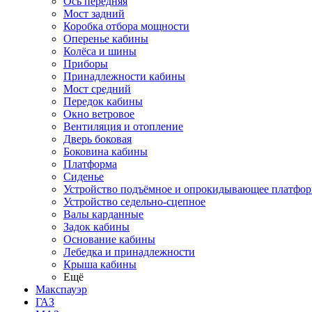
Ось передняя
Мост задний
Коробка отбора мощности
Оперенье кабины
Колёса и шины
Приборы
Принадлежности кабины
Мост средний
Передок кабины
Окно ветровое
Вентиляция и отопление
Дверь боковая
Боковина кабины
Платформа
Сиденье
Устройство подъёмное и опрокидывающее платфо
Устройство седельно-сцепное
Валы карданные
Задок кабины
Основание кабины
Лебедка и принадлежности
Крыша кабины
Ещё
Макспауэр
ГАЗ