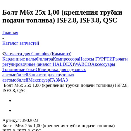
Болт М6х 25х 1,00 (крепления трубки
подачи топлива) ISF2.8, ISF3.8, QSC
Главная
-
Каталог запчастей
-
Запчасти для Cummins (Камминз)
Карданные валы
Фильтра
Компрессора
Насосы ГУР
РТИ
Рычаги
регулировочные (аналог HALDEX)
WABCO
Аксессуары
Топливные баки
Облицовка для грузовых
автомобилей
Запчасти для грузовых
автомобилей
Макспауэр
ГАЗ
МАЗ
-
Болт М6х 25х 1,00 (крепления трубки подачи топлива) ISF2.8,
ISF3.8, QSC
Артикул:
3902023
Болт М6х 25х 1,00 (крепления трубки подачи топлива)
ISF2.8, ISF3.8, QSC