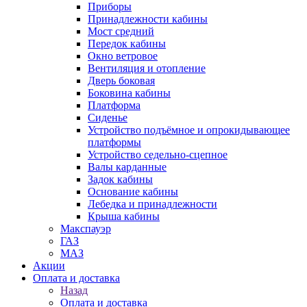
Приборы
Принадлежности кабины
Мост средний
Передок кабины
Окно ветровое
Вентиляция и отопление
Дверь боковая
Боковина кабины
Платформа
Сиденье
Устройство подъёмное и опрокидывающее
платформы
Устройство седельно-сцепное
Валы карданные
Задок кабины
Основание кабины
Лебедка и принадлежности
Крыша кабины
Макспауэр
ГАЗ
МАЗ
Акции
Оплата и доставка
Назад
Оплата и доставка