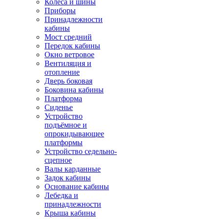
Колёса и шины
Приборы
Принадлежности
кабины
Мост средний
Передок кабины
Окно ветровое
Вентиляция и
отопление
Дверь боковая
Боковина кабины
Платформа
Сиденье
Устройство
подъёмное и
опрокидывающее
платформы
Устройство седельно-
сцепное
Валы карданные
Задок кабины
Основание кабины
Лебедка и
принадлежности
Крыша кабины