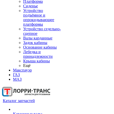
Платформа
Сиденье
Устройство
подъёмное и
опрокидывающее
платформы
Устройство седельно-
сцепное
Валы карданные
Задок кабины
Основание кабины
Лебедка и
принадлежности
Крыша кабины
Ещё
Макспауэр
ГАЗ
МАЗ
Каталог запчастей
Карданные валы